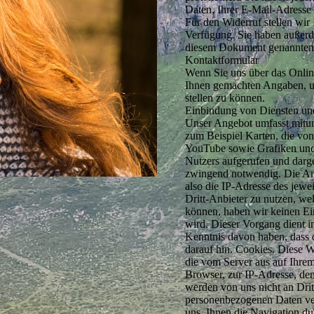
Daten, Ihrer E-Mail-Adresse
Für den Widerruf stellen wir
Verfügung. Sie haben außerd
diesem Dokument genannten 
Kontaktformular
Wenn Sie uns über das Online
Ihnen gemachten Angaben, u
stellen zu können.
Einbindung von Diensten und
Unser Angebot umfasst mitunt
zum Beispiel Karten, die vo
YouTube sowie Grafiken und 
Nutzers aufgerufen und darge
zwingend notwendig. Die Anb
also die IP-Adresse des jewe
Dritt-Anbieter zu nutzen, we
können, haben wir keinen Ein
wird. Dieser Vorgang dient i
Kenntnis davon haben, dass d
darauf hin. Cookies. Diese 
die vom Server aus auf Ihre
Browser, zur IP-Adresse, de
werden von uns nicht an Dri
personenbezogenen Daten ver
uns, Ihnen die Navigation du