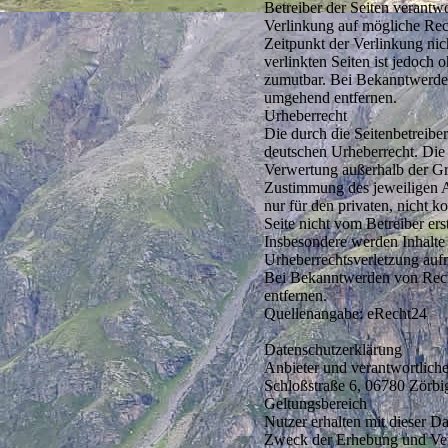
Betreiber der Seiten verantw
Verlinkung auf mögliche Rec
Zeitpunkt der Verlinkung nic
verlinkten Seiten ist jedoch
zumutbar. Bei Bekanntwerden
umgehend entfernen.
Urheberrecht
Die durch die Seitenbetreiber
deutschen Urheberrecht. Die 
Verwertung außerhalb der Gre
Zustimmung des jeweiligen A
nur für den privaten, nicht k
Seite nicht vom Betreiber ers
Insbesondere werden Inhalte D
Urheberrechtsverletzung auf
Bei Bekanntwerden von Rech
entfernen.
Quellenangabe: eRecht24
Datenschutzerklärung
Anbieter und verantwortlich
Schloßstraße 6, 06780 Zörbi
Geltungsbereich
Nutzer erhalten mit dieser D
Zweck der Erhebung und Ver