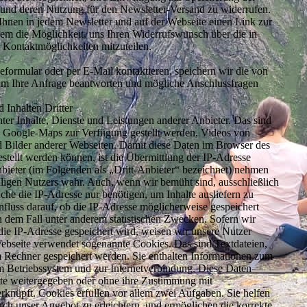
 und deren Nutzung für den Newsletter-Versand zu widerrufen.
 Ihnen in jedem Newsletter und auf der Webseite einen Link zur
em die Möglichkeit, uns Ihren Widerrufswunsch über die in
Kontaktmöglichkeiten mitzuteilen.
formular oder per E-Mail kontaktieren, speichern wir die von
m Ihre Anfrage beantworten und mögliche Anschlussfragen
 Inhalten Dritter
er Inhalte, Dienste und Leistungen anderer Anbieter. Das sind
n Google-Maps zur Verfügung gestellt werden, Videos von
Bilder anderer Webseiten. Damit diese Daten im Browser des
stellt werden können, ist die Übermittlung der IP-Adresse
ieter (im Folgenden als „Dritt-Anbieter“ bezeichnet) nehmen
iligen Nutzers wahr. Auch, wenn wir bemüht sind, ausschließlich
lche die IP-Adresse nur benötigen, um Inhalte ausliefern zu
fluss darauf, ob die IP-Adresse möglicherweise gespeichert
n dem Fall unter anderem statistischen Zwecken. Sofern wir
ie IP-Adresse gespeichert wird, weisen wir unsere Nutzer
Webseite verwendet sogenannte Cookies. Das sind Textdateien,
m Rechner gespeichert werden. Sie enthalten Informationen zum
m Betriebssystem und zur Internetverbindung. Diese Daten
tte weitergegeben oder ohne ihre Zustimmung mit
knüpft. Cookies erfüllen vor allem zwei Aufgaben. Sie helfen
rch unser Angebot zu erleichtern, und ermöglichen die korrekte