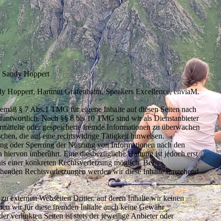
t: Sandy Hoppert
ndy Hoppert, Hartmut Gräfenhahn, Speakers Excellence, enviaM.
gemäß § 7 Abs.1 TMG für eigene Inhalte auf diesen Seiten nach
rantwortlich. Nach §§ 8 bis 10 TMG sind wir als Dienstanbieter
bermittelte oder gespeicherte fremde Informationen zu überwachen
hen, die auf eine rechtswidrige Tätigkeit hinweisen.
ung oder Sperrung der Nutzung von Informationen nach den
 hiervon unberührt. Eine diesbezügliche Haftung ist jedoch erst
is einer konkreten Rechtsverletzung möglich. Bei
henden Rechtsverletzungen werden wir diese Inhalte umgehend
zu externen Webseiten Dritter, auf deren Inhalte wir keinen
nen wir für diese fremden Inhalte auch keine Gewähr
er verlinkten Seiten ist stets der jeweilige Anbieter oder