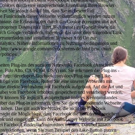
Cookies durch eine entsprechende Einstellung Ihrer Browser-
sen Sie jedoch darauf hin, dass Sie in diesem Fall
che Funktionen dieser Webseite vollumfänglich werden nutzen
hinaus die Erfassung der durch das Cookie erzeugten und auf
ezogenen Daten (inkl. Ihrer IP-Adresse) an Google sowie die
urch Google verhindern, indem sie das unter dem folgenden Link
erunterladen und installieren: Browser Add On zur
nalytics. Nähere Informationen zu Nutzungsbedingungen und
 http://www.google.com/analytics/terms/de.html bzw. unter
/policies/.
eiten Plug-ins des sozialen Netzwerks Facebook (Anschrift:
e, Palo Alto, CA 94304, USA) ein. Sie erkennen die Plug-ins -
r: http://developers.facebook.com/docs/Plug-ins/ - am Like-
m Logo von Facebook. Rufen Sie eine unserer Webseiten mit
ine direkte Verbindung mit Facebook aufgebaut. Auf die Art und
abei von Facebook erhoben, gespeichert und verarbeitet werden,
ir können Sie lediglich entsprechend unseres Kenntnisstandes
ber das Plug-in informiert, dass Sie die entsprechende Webseite
haben. Das gilt auch für Nutzer, die nicht bei Facebook
 besteht die Möglichkeit, dass Facebook die IP-Adresse speichert.
ook und eingeloggt, kann der Aufruf einer Webseite mit Facebook
ei Facebook eindeutig zugeordnet werden. Darüber hinaus
e Interaktionen, wenn Sie zum Beispiel den Like-Button nutzen