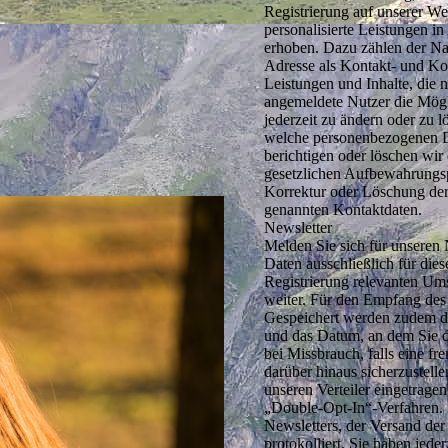
Registrierung auf unserer Web
personalisierte Leistungen 
erhoben. Dazu zählen der Na
Adresse als Kontakt- und K
Leistungen und Inhalte, die 
angemeldete Nutzer die Mögl
jederzeit zu ändern oder zu l
welche personenbezogenen D
berichtigen oder löschen wir
gesetzlichen Aufbewahrungsp
Korrektur oder Löschung der 
genannten Kontaktdaten.
Newsletter
Melden Sie sich für unseren
Daten ausschließlich für die
Registrierung relevanten Ums
weiter. Für den Empfang des 
Gespeichert werden zudem di
und das Datum, an dem Sie d
bei Missbrauch, falls eine 
darüber hinaus sicherzustelle
unseren Verteiler eingetrage
„Double-Opt-In“-Verfahren. 
Newsletters, der Versand der
protokolliert. Sie haben jede