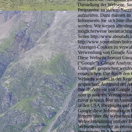
Darstellung der Webseite. Si
Programme zu starten. Nutze
aufzurufen. Dazu müssen im 
Informieren Sie sich bitte üb
werden. Wir weisen allerding
möglicherweise beeinträchti
Seiten http://www.aboutads.
http://www.youronlinechoice
Anzeigen-Cookies zu verwal
Verwendung von Google Ana
Diese Webseite benutzt Goog
(“Google”). Google Analytics
Computer gespeichert werden
ermöglichen. Die durch den 
Webseite werden in der Rege
gespeichert. Aufgrund der A
Ihre IP-Adresse von Google 
oder in anderen Vertragssta
zuvor gekürzt. Nur in Ausna
in den USA übertragen und do
Google diese Informationen 
Reports über die Webseitena
Webseitennutzung und der I
Webseitenbetreiber zu erbr
übermittelte IP-Adresse wir