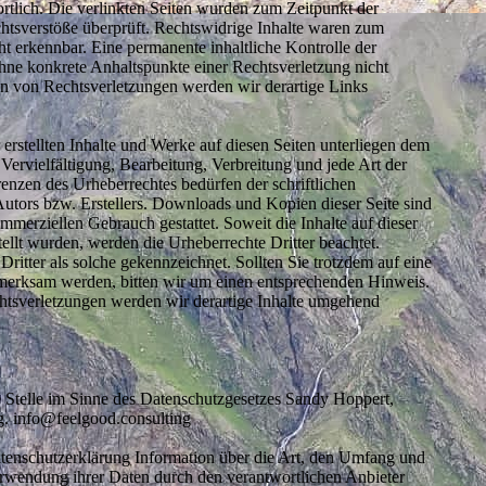
ortlich. Die verlinkten Seiten wurden zum Zeitpunkt der
htsverstöße überprüft. Rechtswidrige Inhalte waren zum
ht erkennbar. Eine permanente inhaltliche Kontrolle der
 ohne konkrete Anhaltspunkte einer Rechtsverletzung nicht
 von Rechtsverletzungen werden wir derartige Links
 erstellten Inhalte und Werke auf diesen Seiten unterliegen dem
Vervielfältigung, Bearbeitung, Verbreitung und jede Art der
nzen des Urheberrechtes bedürfen der schriftlichen
utors bzw. Erstellers. Downloads und Kopien dieser Seite sind
ommerziellen Gebrauch gestattet. Soweit die Inhalte auf dieser
tellt wurden, werden die Urheberrechte Dritter beachtet.
ritter als solche gekennzeichnet. Sollten Sie trotzdem auf eine
merksam werden, bitten wir um einen entsprechenden Hinweis.
tsverletzungen werden wir derartige Inhalte umgehend
e Stelle im Sinne des Datenschutzgesetzes Sandy Hoppert,
g. info@feelgood.consulting
atenschutzerklärung Information über die Art, den Umfang und
wendung ihrer Daten durch den verantwortlichen Anbieter