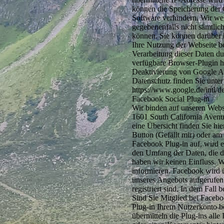
können die Speicherung der 
Software verhindern. Wir wei
gegebenenfalls nicht sämtli
können. Sie können darüber 
Ihre Nutzung der Webseite b
Verarbeitung dieser Daten d
verfügbare Browser-Plugin h
Deaktivierung von Google A
Datenschutz finden Sie unter
https://www.google.de/intl/de
Facebook Social Plug-in
Wir binden auf unseren Webs
1601 South California Avenu
eine Übersicht finden Sie hie
Button (Gefällt mir) oder a
Facebook Plug-in auf, wird e
den Umfang der Daten, die d
haben wir keinen Einfluss. W
informieren. Facebook wird ü
unseres Angebots aufgerufen 
registriert sind. In dem Fall
Sind Sie Mitglied bei Faceb
Plug-in Ihrem Nutzerkonto b
übermitteln die Plug-ins all