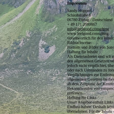
Impressum
Sandy Hoppert
Schloßstraße 6
06780 Zörbig / Deutschland
+ 49 171 2080867
info@feelgood.consulting
www.feelgood.consulting
verantwortlich für den Inhal
Bildnachweise:
Portraits und Bilder von Sa
Haftung für Inhalte
Als Dienstanbieter sind wir 
den allgemeinen Gesetzen ve
jedoch nicht verpflichtet, ü
oder nach Umständen zu forsc
Verpflichtungen zur Entfern
allgemeinen Gesetzen bleiben
ab dem Zeitpunkt der Kenntn
Bekanntwerden von entsprec
entfernen.
Haftung für Links
Unser Angebot enthält Links 
Einfluss haben. Deshalb kön
übernehmen. Für die Inhalte d