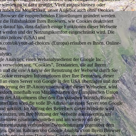
e werden nicht dazu genutzt, Viren einzuschleusen oder
r haben die Möglichkeit, unser Angebot auch ohne Cookies
Browser die entsprechenden Einstellungen geändert werden.
er die Hilfsfunktion Ihres Browsers, wie Cookies deaktiviert
s darauf hin, dass dadurch einige Funktionen dieser Webseite
gt werden und der Nutzungskomfort eingeschränkt wird. Die
info/choices/ (USA) und
s.com/uk/your-ad-choices/ (Europa) erlauben es Ihnen, Online-
ten.
lytics
le Analytics, einen Webanalysedienst der Google Inc.
 verwendet sog. “Cookies”, Textdateien, die auf Ihrem
 und die eine Analyse der Benutzung der Webseite durch Sie
Cookie erzeugten Informationen über Ihre Benutzung dieser
l an einen Server von Google in den USA übertragen und dort
ktivierung der IP-Anonymisierung auf diesen Webseiten, wird
jedoch innerhalb von Mitgliedstaaten der Europäischen Union
aten des Abkommens über den Europäischen Wirtschaftsraum
hmefällen wird die volle IP-Adresse an einen Server von Google
rt gekürzt. Im Auftrag des Betreibers dieser Webseite wird
benutzen, um Ihre Nutzung der Webseite auszuwerten, um
ktivitäten zusammenzustellen und um weitere mit der
nternetnutzung verbundene Dienstleistungen gegenüber dem
ingen. Die im Rahmen von Google Analytics von Ihrem Browser
d nicht mit anderen Daten von Google zusammengeführt. Sie