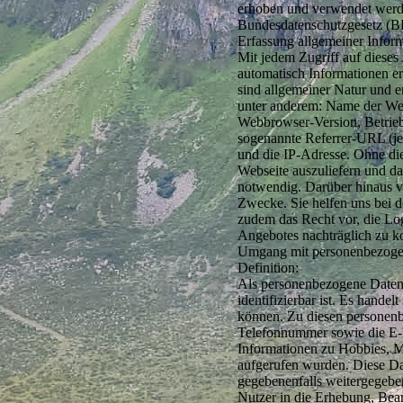
erhoben und verwendet werde
Bundesdatenschutzgesetz (
Erfassung allgemeiner Infor
Mit jedem Zugriff auf diese
automatisch Informationen er
sind allgemeiner Natur und e
unter anderem: Name der We
Webbrowser-Version, Betrieb
sogenannte Referrer-URL (jen
und die IP-Adresse. Ohne dies
Webseite auszuliefern und da
notwendig. Darüber hinaus v
Zwecke. Sie helfen uns bei 
zudem das Recht vor, die Log
Angebotes nachträglich zu ko
Umgang mit personenbezoge
Definition:
Als personenbezogene Daten g
identifizierbar ist. Es hande
können. Zu diesen personen
Telefonnummer sowie die E-
Informationen zu Hobbies, Mi
aufgerufen wurden. Diese Da
gegebenenfalls weitergegeben
Nutzer in die Erhebung, Bear