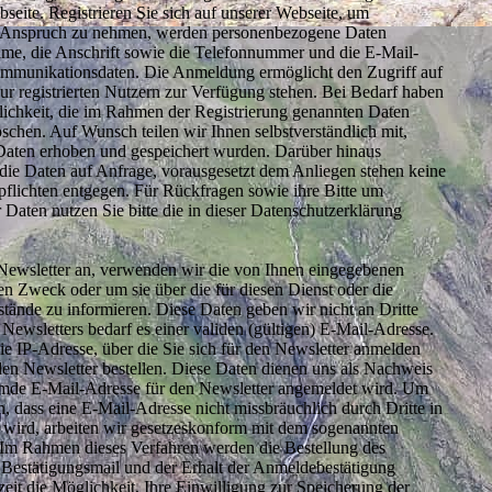
seite. Registrieren Sie sich auf unserer Webseite, um
in Anspruch zu nehmen, werden personenbezogene Daten
me, die Anschrift sowie die Telefonnummer und die E-Mail-
ommunikationsdaten. Die Anmeldung ermöglicht den Zugriff auf
nur registrierten Nutzern zur Verfügung stehen. Bei Bedarf haben
ichkeit, die im Rahmen der Registrierung genannten Daten
öschen. Auf Wunsch teilen wir Ihnen selbstverständlich mit,
aten erhoben und gespeichert wurden. Darüber hinaus
 die Daten auf Anfrage, vorausgesetzt dem Anliegen stehen keine
flichten entgegen. Für Rückfragen sowie ihre Bitte um
Daten nutzen Sie bitte die in dieser Datenschutzerklärung
 Newsletter an, verwenden wir die von Ihnen eingegebenen
sen Zweck oder um sie über die für diesen Dienst oder die
tände zu informieren. Diese Daten geben wir nicht an Dritte
Newsletters bedarf es einer validen (gültigen) E-Mail-Adresse.
e IP-Adresse, über die Sie sich für den Newsletter anmelden
en Newsletter bestellen. Diese Daten dienen uns als Nachweis
fremde E-Mail-Adresse für den Newsletter angemeldet wird. Um
n, dass eine E-Mail-Adresse nicht missbräuchlich durch Dritte in
n wird, arbeiten wir gesetzeskonform mit dem sogenannten
Im Rahmen dieses Verfahren werden die Bestellung des
 Bestätigungsmail und der Erhalt der Anmeldebestätigung
rzeit die Möglichkeit, Ihre Einwilligung zur Speicherung der