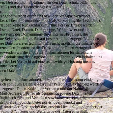
n. Den rechtlichen Rahmen für den Datenschutz bilden das
BDSG) und das Telemediengesetz (TMG).
mationen.
s Angebot werden durch uns bzw. den Webspace-Provider
fasst. Diese Informationen, auch als Server-Logfiles bezeichnet,
rlauben keine Rückschlüsse auf Ihre Person. Erfasst werden
bseite, Datei, Datum, Datenmenge, Webbrowser und
ssystem, der Domainname Ihres Internet-Providers, die
e Seite, von der aus Sie auf unser Angebot zugegriffen haben)
e Daten wäre es technisch teils nicht möglich, die Inhalte der
rzustellen. Insofern ist die Erfassung der Daten zwingend
erwenden wir die anonymen Informationen für statistische
der Optimierung des Angebots und der Technik. Wir behalten uns
-Files bei Verdacht auf eine rechtswidrige Nutzung unseres
ntrollieren.
nen Daten
elten alle Informationen, anhand derer eine Person eindeutig
lt sich somit um Daten, die zu einer Person zurückverfolgt werden
bezogenen Daten zählen der Vorname und der Name, die
Mail-Adresse. Ebenso als personenbezogene Daten gelten
tgliedschaften und Vorlieben sowie Internetseiten, die
ten werden vom Anbieter nur erhoben, genutzt und
, sofern der Gesetzgeber dies ausdrücklich erlaubt oder aber der
beitung, Nutzung und Weitergabe der Daten einwilligt.